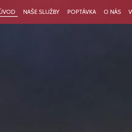
ÚVOD
NAŠE SLUŽBY
POPTÁVKA
O NÁS
V